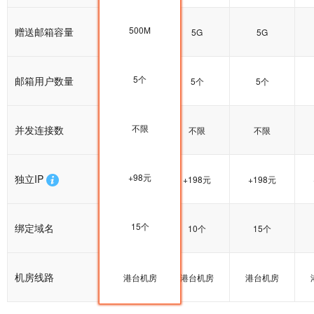
500M
赠送邮箱容量
5G
5G
5G
5个
邮箱用户数量
5个
5个
5个
不限
并发连接数
不限
不限
不限
+98元
独立IP
+198元
+198元
+198元
15个
绑定域名
15个
10个
15个
机房线路
港台机房
港台机房
港台机房
港台机房