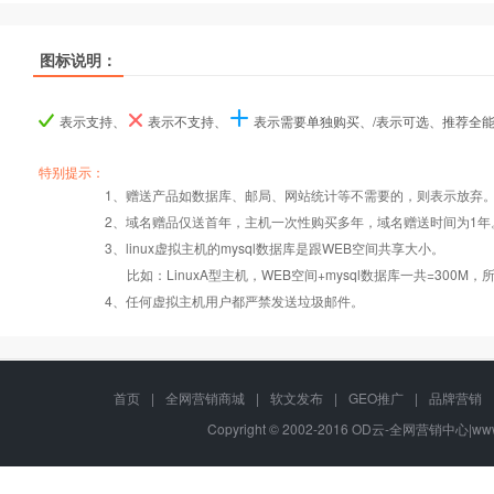
热销
热销
热销
图标说明：
产品名称
产品名称
产品名称
香港入门型
香港入门型
香港入门型
香港普及型
香港普及型
香港普及型
香港企业型
香港企业型
香港企业型
香
香
香
表示支持、
表示不支持、
表示需要单独购买、/表示可选、推荐全
产品编号
产品编号
产品编号
tw000
tw000
tw000
tw001
tw001
tw001
tw002
tw002
tw002
特别提示：
1、赠送产品如数据库、邮局、网站统计等不需要的，则表示放弃
Windows2008/
Windows2008/
Windows2008/
Win
2、域名赠品仅送首年，主机一次性购买多年，域名赠送时间为1年
操作系统
设置首页
数据定期备份
Linux
Linux
Linux
3、linux虚拟主机的mysql数据库是跟WEB空间共享大小。
比如：LinuxA型主机，WEB空间+mysql数据库一共=3
PHP
错误页面定义
数据自助恢复
4、任何虚拟主机用户都严禁发送垃圾邮件。
ASP
rar在线压缩
10重安全保障
首页
|
全网营销商城
|
软文发布
|
GEO推广
|
品牌营销
Copyright © 2002-2016 OD云-全网营销中心|www.o
ASP.net
免费预装软件
千兆防火墙系统