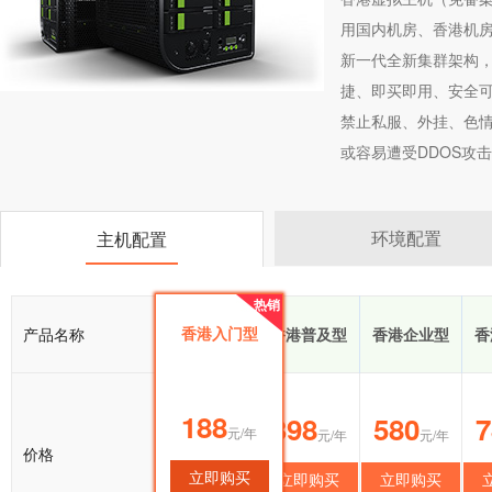
用国内机房、香港机
新一代全新集群架构
捷、即买即用、安全可
禁止私服、外挂、色情
或容易遭受DDOS攻击
环境配置
主机配置
热销
热销
香港入门型
产品名称
香港入门型
香港普及型
香港企业型
香
188
188
398
580
7
元/年
元/年
元/年
元/年
价格
立即购买
立即购买
立即购买
立即购买